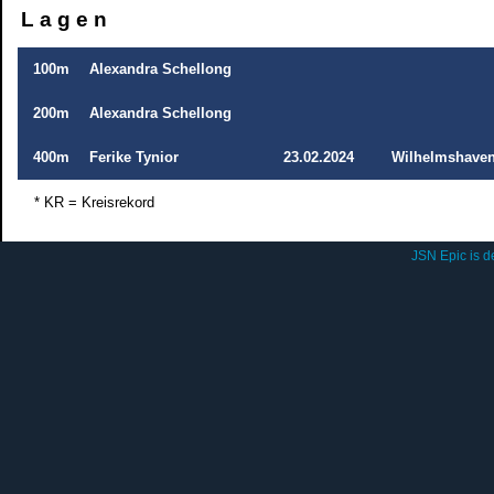
L a g e n
100m
Alexandra Schellong
200m
Alexandra Schellong
400m
Ferike Tynior
23.02.2024
Wilhelmshave
* KR = Kreisrekord
JSN Epic is 