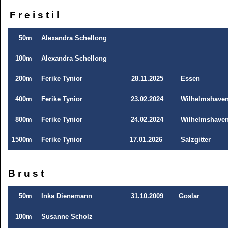
F r e i s t i l
50m
Alexandra Schellong
100m
Alexandra Schellong
200m
Ferike Tynior
28.11.2025
Essen
400m
Ferike Tynior
23
.02.2024
Wilhelmshave
800m
Ferike Tynior
24.02.2024
Wilhelmshave
1500m
Ferike Tynior
17.01.2026
Salzgitter
B r u s t
50m
Inka Dienemann
31.10.2009
Goslar
100m
Susanne Scholz