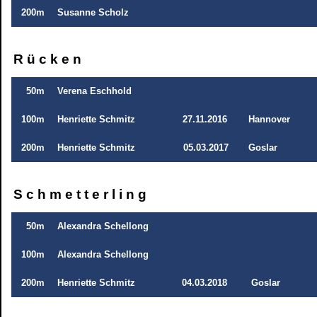
200m
Susanne Scholz
R ü c k e n
50m
Verena Eschhold
100m
Henriette Schmitz
27.11.2016
Hannover
200m
Henriette Schmitz
05.03.2017
Goslar
S c h m e t t e r l i n g
50m
Alexandra Schellong
100m
Alexandra Schellong
200m
Henriette Schmitz
04.03.2018
Goslar