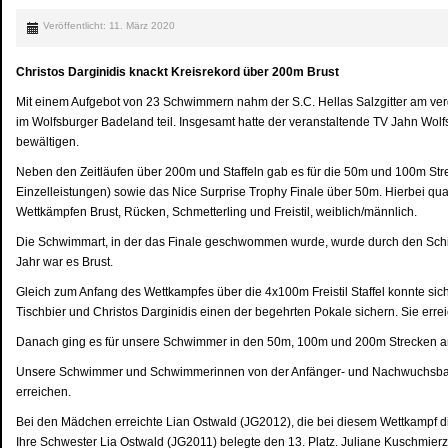
Veröffentlicht: 11. März 2020
Christos Darginidis knackt Kreisrekord über 200m Brust
Mit einem Aufgebot von 23 Schwimmern nahm der S.C. Hellas Salzgitter am 
im Wolfsburger Badeland teil. Insgesamt hatte der veranstaltende TV Jahn Wolf
bewältigen.
Neben den Zeitläufen über 200m und Staffeln gab es für die 50m und 100m St
Einzelleistungen) sowie das Nice Surprise Trophy Finale über 50m. Hierbei quali
Wettkämpfen Brust, Rücken, Schmetterling und Freistil, weiblich/männlich.
Die Schwimmart, in der das Finale geschwommen wurde, wurde durch den Schied
Jahr war es Brust.
Gleich zum Anfang des Wettkampfes über die 4x100m Freistil Staffel konnte sich 
Tischbier und Christos Darginidis einen der begehrten Pokale sichern. Sie erreic
Danach ging es für unsere Schwimmer in den 50m, 100m und 200m Strecken an
Unsere Schwimmer und Schwimmerinnen von der Anfänger- und Nachwuchsbahn
erreichen.
Bei den Mädchen erreichte Lian Ostwald (JG2012), die bei diesem Wettkampf d
Ihre Schwester Lia Ostwald (JG2011) belegte den 13. Platz. Juliane Kuschmierz