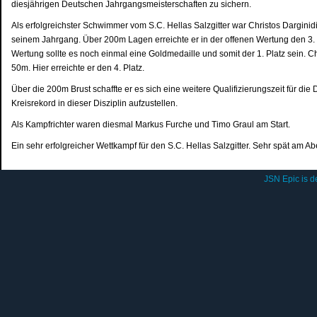
diesjährigen Deutschen Jahrgangsmeisterschaften zu sichern.
Als erfolgreichster Schwimmer vom S.C. Hellas Salzgitter war Christos Dargini
seinem Jahrgang. Über 200m Lagen erreichte er in der offenen Wertung den 3. 
Wertung sollte es noch einmal eine Goldmedaille und somit der 1. Platz sein. Ch
50m. Hier erreichte er den 4. Platz.
Über die 200m Brust schaffte er es sich eine weitere Qualifizierungszeit für 
Kreisrekord in dieser Disziplin aufzustellen.
Als Kampfrichter waren diesmal Markus Furche und Timo Graul am Start.
Ein sehr erfolgreicher Wettkampf für den S.C. Hellas Salzgitter. Sehr spät am 
JSN Epic is 