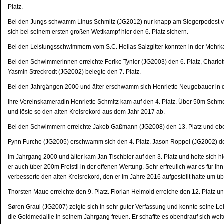
Platz.
Bei den Jungs schwamm Linus Schmitz (JG2012) nur knapp am Siegerpodest vor
sich bei seinem ersten großen Wettkampf hier den 6. Platz sichern.
Bei den Leistungsschwimmern vom S.C. Hellas Salzgitter konnten in der Mehrk
Bei den Schwimmerinnen erreichte Ferike Tynior (JG2003) den 6. Platz, Charlott
Yasmin Streckrodt (JG2002) belegte den 7. Platz.
Bei den Jahrgängen 2000 und älter erschwamm sich Henriette Neugebauer in d
Ihre Vereinskameradin Henriette Schmitz kam auf den 4. Platz. Über 50m Schmet
und löste so den alten Kreisrekord aus dem Jahr 2017 ab.
Bei den Schwimmern erreichte Jakob Gaßmann (JG2008) den 13. Platz und eben
Fynn Furche (JG2005) erschwamm sich den 4. Platz. Jason Roppel (JG2002) den
Im Jahrgang 2000 und älter kam Jan Tischbier auf den 3. Platz und holte sich hi
er auch über 200m Freistil in der offenen Wertung. Sehr erfreulich war es für ihn
verbesserte den alten Kreisrekord, den er im Jahre 2016 aufgestellt hatte um 
Thorsten Maue erreichte den 9. Platz. Florian Helmold erreiche den 12. Platz 
Søren Graul (JG2007) zeigte sich in sehr guter Verfassung und konnte seine Le
die Goldmedaille in seinem Jahrgang freuen. Er schaffte es obendrauf sich weit